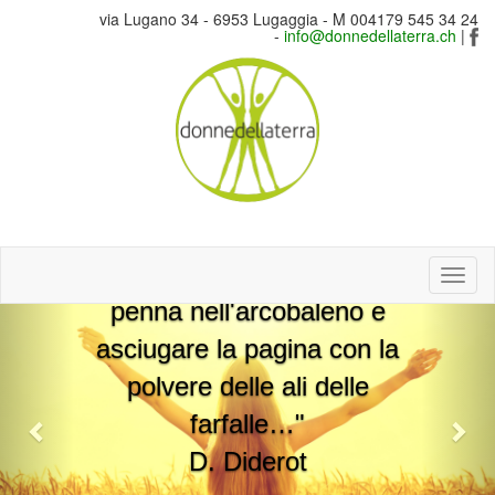
via Lugano 34 - 6953 Lugaggia - M 004179 545 34 24
-
info@donnedellaterra.ch
|
"Quando si scrive delle
donne bisogna intingere la
Toggl
naviga
penna nell'arcobaleno e
Previous
Nex
asciugare la pagina
con la
polvere delle ali delle
farfalle…"
D. Diderot